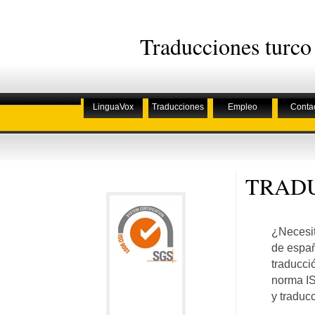
Traducciones turco
LinguaVox
Traducciones
Empleo
Conta
TRADU
¿Necesit
de españ
traducci
norma IS
y traduc