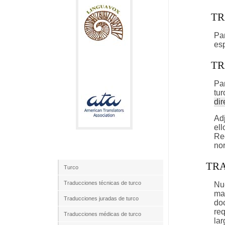
TR
Par
es
TR
Par
tu
dir
Adj
ell
Re
no
TR
Turco
Traducciones técnicas de turco
Nue
mat
Traducciones juradas de turco
do
req
Traducciones médicas de turco
lar